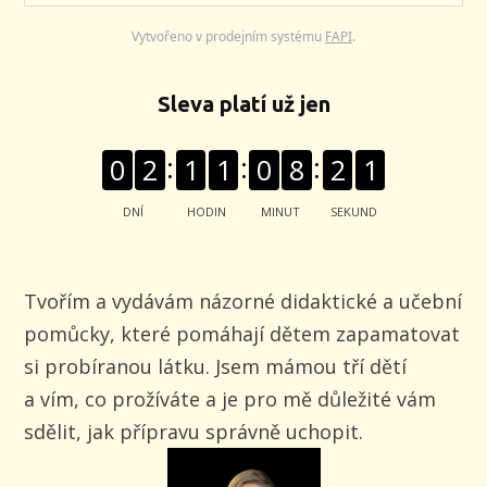
Vytvořeno v prodejním systému
FAPI
.
Sleva platí už jen
0
2
1
1
0
8
2
1
DNÍ
HODIN
MINUT
SEKUND
Tvořím a vydávám názorné didaktické a učební
pomůcky, které pomáhají dětem zapamatovat
si probíranou látku. Jsem mámou tří dětí
a vím, co prožíváte a je pro mě důležité vám
sdělit, jak přípravu správně uchopit.