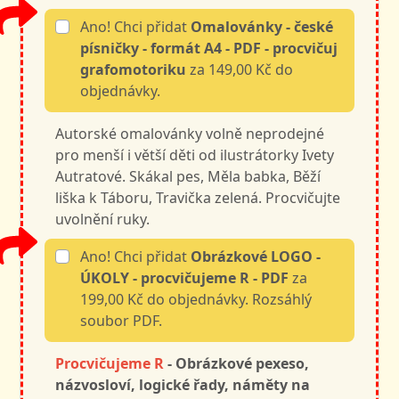
Ano! Chci přidat
Omalovánky - české
písničky - formát A4 - PDF - procvičuj
grafomotoriku
za 149,00 Kč do
objednávky.
Autorské omalovánky volně neprodejné
pro menší i větší děti od ilustrátorky Ivety
Autratové. Skákal pes, Měla babka, Běží
liška k Táboru, Travička zelená. Procvičujte
uvolnění ruky.
Ano! Chci přidat
Obrázkové LOGO -
ÚKOLY - procvičujeme R - PDF
za
199,00 Kč do objednávky. Rozsáhlý
soubor PDF.
Procvičujeme R
- Obrázkové pexeso,
názvosloví, l
ogické řady, náměty na