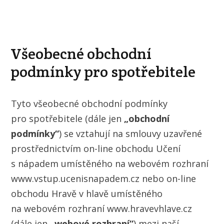
Všeobecné obchodní
podmínky pro spotřebitele
Tyto všeobecné obchodní podmínky
pro spotřebitele (dále jen
„obchodní
podmínky“
) se vztahují na smlouvy uzavřené
prostřednictvím on-line obchodu Učení
s nápadem umístěného na webovém rozhraní
www.vstup.ucenisnapadem.cz nebo on-line
obchodu Hravě v hlavě umístěného
na webovém rozhraní www.hravevhlave.cz
(dále jen
„webové rozhraní“
) mezi naší