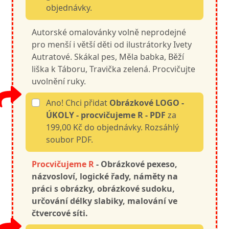
objednávky.
Autorské omalovánky volně neprodejné
pro menší i větší děti od ilustrátorky Ivety
Autratové. Skákal pes, Měla babka, Běží
liška k Táboru, Travička zelená. Procvičujte
uvolnění ruky.
Ano! Chci přidat
Obrázkové LOGO -
ÚKOLY - procvičujeme R - PDF
za
199,00 Kč do objednávky. Rozsáhlý
soubor PDF.
Procvičujeme R
- Obrázkové pexeso,
názvosloví, l
ogické řady, náměty na
práci s obrázky,
obrázkové sudoku,
určování délky slabiky, malování ve
čtvercové síti.