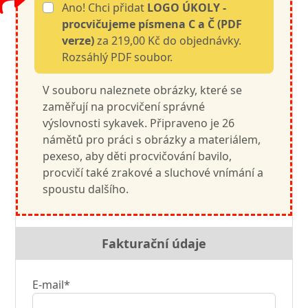
Ano! Chci přidat
LOGO ÚKOLY -
procvičujeme písmena C a Č (PDF
verze)
za 219,00 Kč do objednávky.
Rozsáhlý PDF soubor.
V souboru naleznete obrázky, které se
zaměřují na procvičení správné
výslovnosti sykavek. Připraveno je 26
námětů pro práci s obrázky a materiálem,
pexeso, aby děti procvičování bavilo,
procvičí také zrakové a sluchové vnímání a
spoustu dalšího.
Fakturační údaje
E-mail*