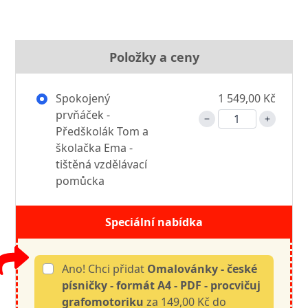
Položky a ceny
Spokojený
1 549,00 Kč
prvňáček -
Předškolák Tom a
školačka Ema -
tištěná vzdělávací
pomůcka
Speciální nabídka
Ano! Chci přidat
Omalovánky - české
písničky - formát A4 - PDF - procvičuj
grafomotoriku
za 149,00 Kč do