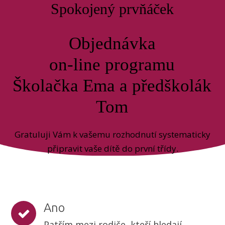
Spokojený prvňáček
Objednávka
on-line programu
Školačka Ema a předškolák
Tom
Gratuluji Vám k vašemu rozhodnutí systematicky
připravit vaše dítě do první třídy.
Ano
Patřím mezi rodiče, kteří hledají