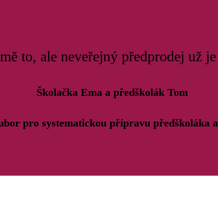
mě to, ale neveřejný předprodej už je
Školačka Ema a předškolák Tom
ubor pro systematickou přípravu předškoláka 