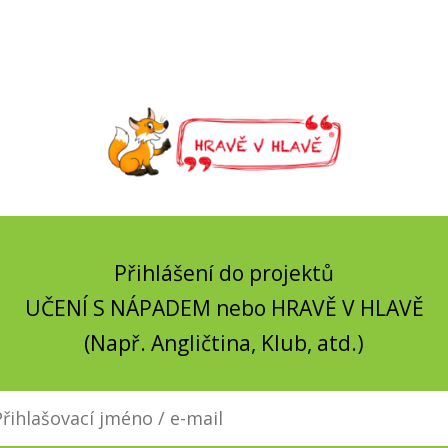
Přihlášení do projektů
UČENÍ S NÁPADEM nebo HRAVĚ V HLAVĚ
(Např. Angličtina, Klub, atd.)