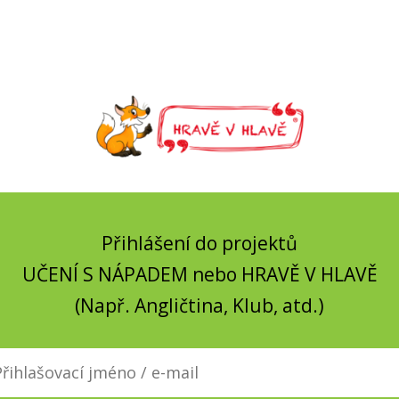
Přihlášení do projektů
UČENÍ S NÁPADEM nebo HRAVĚ V HLAVĚ
(Např. Angličtina, Klub, atd.)