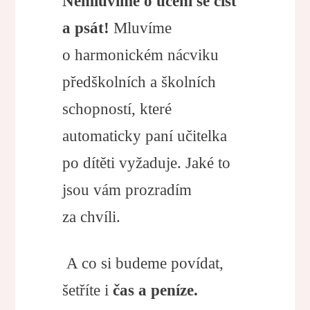
Nemluvíme o učení se číst
a psát!
Mluvíme
o harmonickém nácviku
předškolních a školních
schopností, které
automaticky paní učitelka
po dítěti vyžaduje. Jaké to
jsou vám prozradím
za chvíli.
A co si budeme povídat,
šetříte i
čas a peníze.