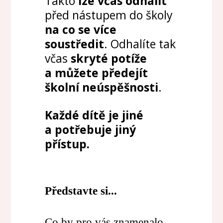
Takto
lze včas odhalit
před nástupem do školy
na co se více
soustředit
. Odhalíte tak
včas
skryté potíže
a můžete předejít
školní neúspěšnosti
.
Každé dítě je jiné
a potřebuje jiný
přístup.
Představte si...
Co by pro vás znamenalo,