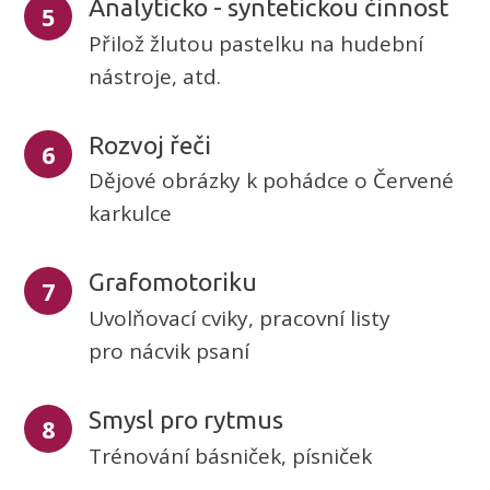
Analyticko - syntetickou činnost
5
Přilož žlutou pastelku na hudební
nástroje, atd.
Rozvoj řeči
6
Dějové obrázky k pohádce o Červené
karkulce
Grafomotoriku
7
Uvolňovací cviky, pracovní listy
pro nácvik psaní
Smysl pro rytmus
8
Trénování básniček, písniček