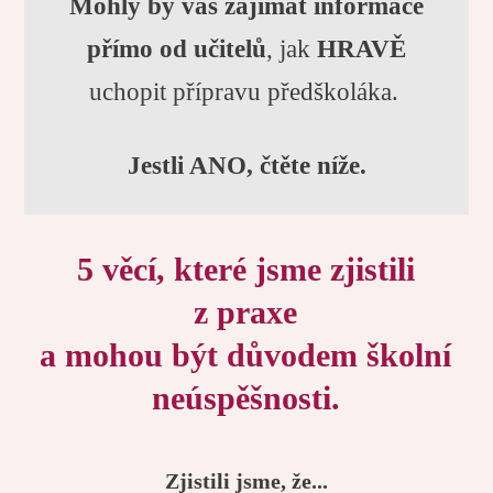
Mohly by vás zajímat informace
přímo od učitelů
, jak
HRAVĚ
uchopit přípravu předškoláka.
Jestli ANO, čtěte níže.
5 věcí, které jsme zjistili
z praxe
a mohou být důvodem školní
neúspěšnosti.
Zjistili jsme, že...