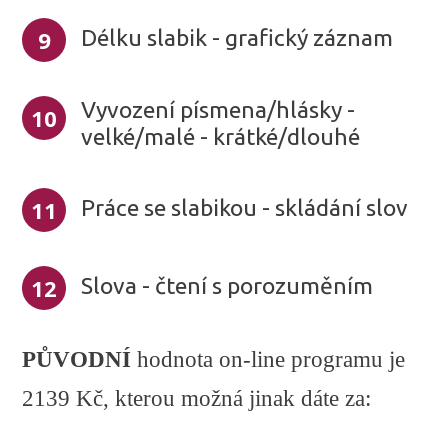
9
Délku slabik - grafický záznam
Vyvození písmena/hlásky -
10
velké/malé - krátké/dlouhé
11
Práce se slabikou - skládání slov
12
Slova - čtení s porozuměním
PŮVODNÍ
hodnota on-line programu je
2139 Kč, kterou možná jinak dáte za: