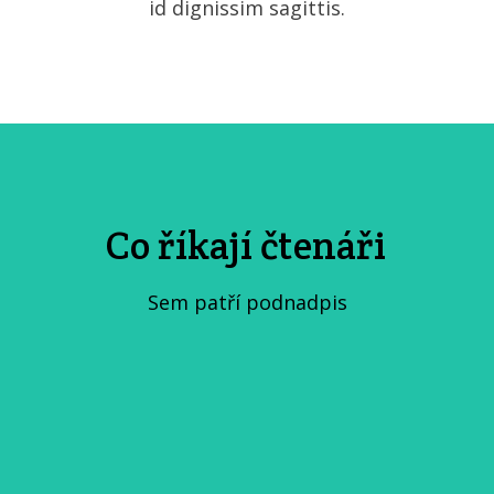
id dignissim sagittis.
Co říkají čtenáři
Sem patří podnadpis