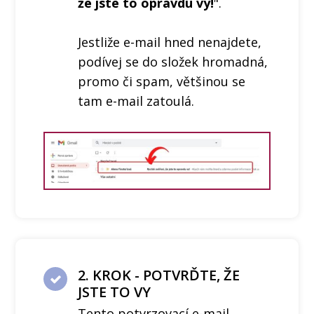
že jste to opravdu vy!
".
Jestliže e-mail hned nenajdete,
podívej se do složek hromadná,
promo či spam, většinou se
tam e-mail zatoulá.
2. KROK - POTVRĎTE, ŽE
JSTE TO VY
Tento potvrzovací e-mail