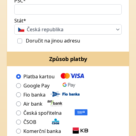
PSČ*
Stát*
Česká republika
Doručit na jinou adresu
Způsob platby
Platba kartou
Google Pay
Fio banka
Air bank
Česká spořitelna
ČSOB
Komerční banka