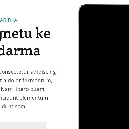
ABÍDKA
netu ke
zdarma
consectetur adipiscing
it a dolor fermentum,
s. Nam libero quam,
tincidunt elementum
cidunt sem.