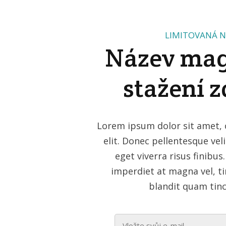
LIMITOVANÁ N
Název mag
stažení 
Lorem ipsum dolor sit amet, 
elit. Donec pellentesque vel
eget viverra risus finibu
imperdiet at magna vel, 
blandit quam tin