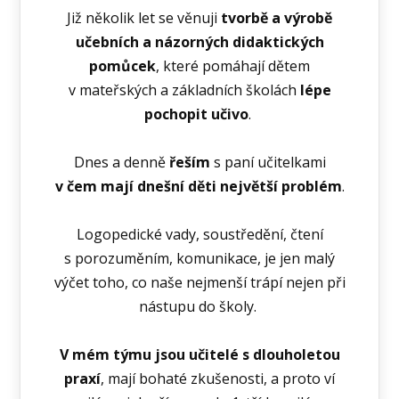
Již několik let se věnuji
tvorbě a výrobě
učebních a názorných didaktických
pomůcek
, které pomáhají dětem
v mateřských a základních školách
lépe
pochopit učivo
.
Dnes a denně
řeším
s paní učitelkami
v čem mají dnešní děti největší problém
.
Logopedické vady, soustředění, čtení
s porozuměním, komunikace, je jen malý
výčet toho, co naše nejmenší trápí nejen při
nástupu do školy.
V mém týmu jsou učitelé s dlouholetou
praxí
, mají bohaté zkušenosti, a proto ví