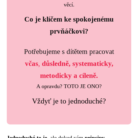
věcí.
Co je klíčem ke spokojenému
prvňáčkovi?
Potřebujeme s dítětem pracovat
včas
,
důsledně, systematicky,
metodicky a cíleně.
A opravdu? TOTO JE ONO?
Vždyť je to jednoduché?
Jednoduché to je
, ale dokud vám
principy