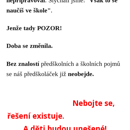
nepřipravoval
. Slýchali jsme: "
Však to se
naučíš ve škole"
.
Jenže tady POZOR!
Doba se změnila.
Bez znalostí
předškolních a školních pojmů
se náš předškoláček již
neobejde.
Nebojte se,
řešení existuje.
A děti budou unešené!