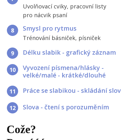
Uvolňovací cviky, pracovní listy
pro nácvik psaní
Smysl pro rytmus
8
Trénování básniček, písniček
Délku slabik - grafický záznam
9
Vyvození písmena/hlásky -
10
velké/malé - krátké/dlouhé
Práce se slabikou - skládání slov
11
Slova - čtení s porozuměním
12
Cože?