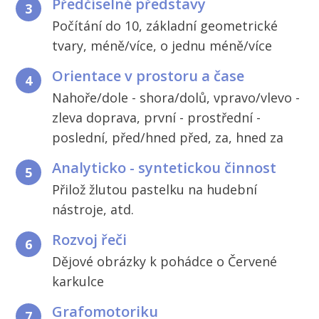
Předčíselné představy
3
Počítání do 10, základní geometrické
tvary, méně/více, o jednu méně/více
Orientace v prostoru a čase
4
Nahoře/dole - shora/dolů, vpravo/vlevo -
zleva doprava, první - prostřední -
poslední, před/hned před, za, hned za
Analyticko - syntetickou činnost
5
Přilož žlutou pastelku na hudební
nástroje, atd.
Rozvoj řeči
6
Dějové obrázky k pohádce o Červené
karkulce
Grafomotoriku
7