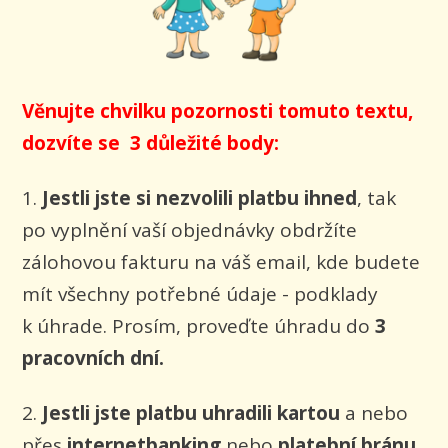
Věnujte chvilku pozornosti tomuto textu,
dozvíte se 3 důležité body:
1.
Jestli jste si nezvolili platbu ihned
, tak
po vyplnění vaší objednávky obdržíte
zálohovou fakturu na váš email, kde budete
mít všechny potřebné údaje - podklady
k úhrade. Prosím, proveďte úhradu do
3
pracovních dní.
2.
Jestli jste platbu uhradili kartou
a nebo
přes
internetbanking
nebo
platební bránu
,