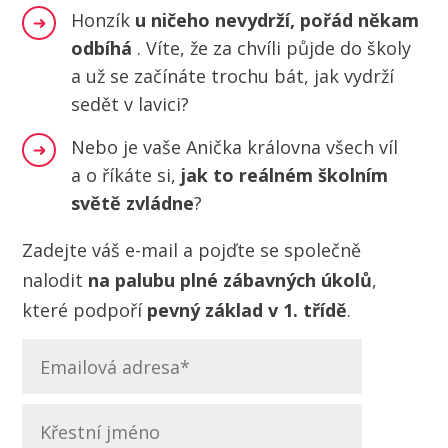
Honzík
u ničeho nevydrží, pořád někam
odbíhá
. Víte, že za chvíli půjde do školy
a už se začínáte trochu bát, jak vydrží
sedět v lavici?
Nebo je vaše Anička královna všech víl
a o říkáte si,
jak to reálném školním
světě zvládne
?
Zadejte váš e-mail a pojďte se společně
nalodit
na palubu plné zábavných úkolů
,
které podpoří
pevný základ v 1. třídě
.