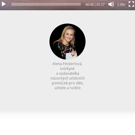
00:00
|
01:17
1.00x
Alena Finsterlová,
tvůrkyně
a vydavatelka
názorných učebních
pomůcek pro děti,
učitele a rodiče