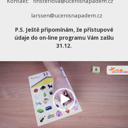
Kontakt: finsterlova@ucenisnapadem.cz
larssen@ucenisnapadem.cz
P.S. Ještě připomínám, že přístupové
údaje do on-line programu Vám zašlu
31.12.
ideo
řehrávač