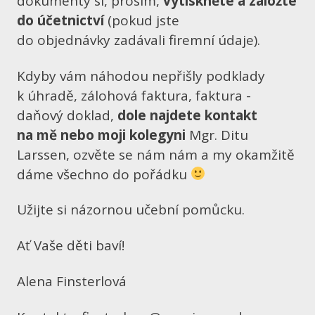
dokumenty si, prosím,
vytiskněte a založte
do účetnictví
(pokud jste
do objednávky zadávali firemní údaje).
Kdyby vám náhodou nepřišly podklady
k úhradě, zálohová faktura, faktura -
daňový doklad,
dole najdete kontakt
na mě nebo moji kolegyni
Mgr. Ditu
Larssen, ozvěte se nám nám a my okamžitě
dáme všechno do pořádku
Užijte si názornou učební pomůcku.
Ať Vaše děti baví!
Alena Finsterlová