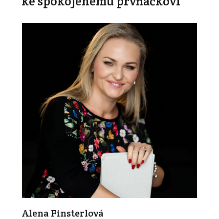
ke spokojenému prvňáčkovi
Alena Finsterlová