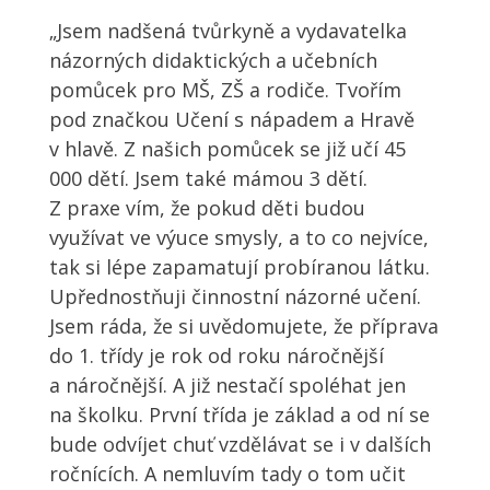
„Jsem nadšená tvůrkyně a vydavatelka
názorných didaktických a učebních
pomůcek pro MŠ, ZŠ a rodiče. Tvořím
pod značkou Učení s nápadem a Hravě
v hlavě. Z našich pomůcek se již učí 45
000 dětí. Jsem také mámou 3 dětí.
Z praxe vím, že pokud děti budou
využívat ve výuce smysly, a to co nejvíce,
tak si lépe zapamatují probíranou látku.
Upřednostňuji činnostní názorné učení.
Jsem ráda, že si uvědomujete, že příprava
do 1. třídy je rok od roku náročnější
a náročnější. A již nestačí spoléhat jen
na školku. První třída je základ a od ní se
bude odvíjet chuť vzdělávat se i v dalších
ročnících. A nemluvím tady o tom učit