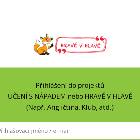
Přihlášení do projektů
UČENÍ S NÁPADEM nebo HRAVĚ V HLAVĚ
(Např. Angličtina, Klub, atd.)