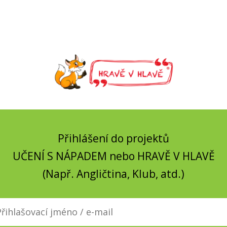
Přihlášení do projektů
UČENÍ S NÁPADEM nebo HRAVĚ V HLAVĚ
(Např. Angličtina, Klub, atd.)