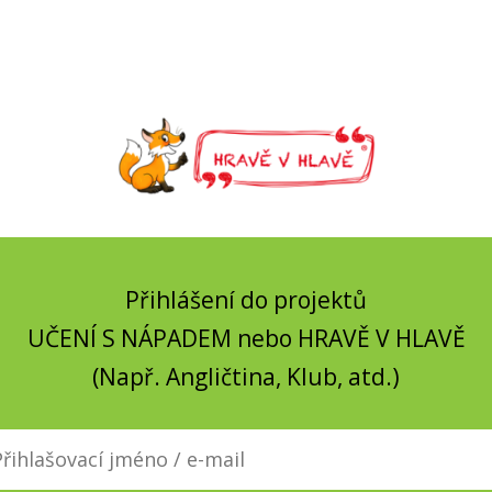
Přihlášení do projektů
UČENÍ S NÁPADEM nebo HRAVĚ V HLAVĚ
(Např. Angličtina, Klub, atd.)