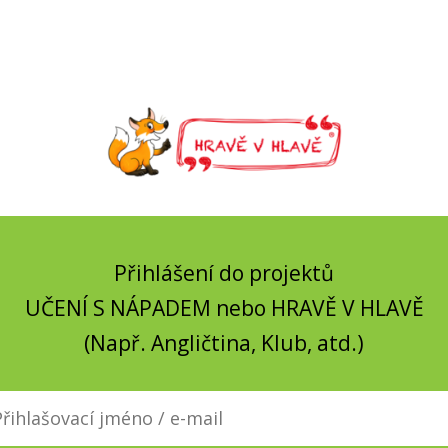
Přihlášení do projektů
UČENÍ S NÁPADEM nebo HRAVĚ V HLAVĚ
(Např. Angličtina, Klub, atd.)