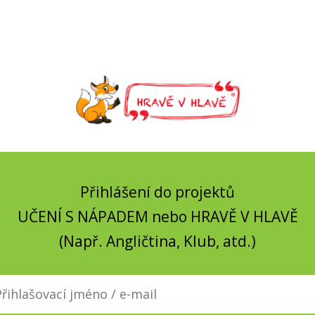
Přihlášení do projektů
UČENÍ S NÁPADEM nebo HRAVĚ V HLAVĚ
(Např. Angličtina, Klub, atd.)