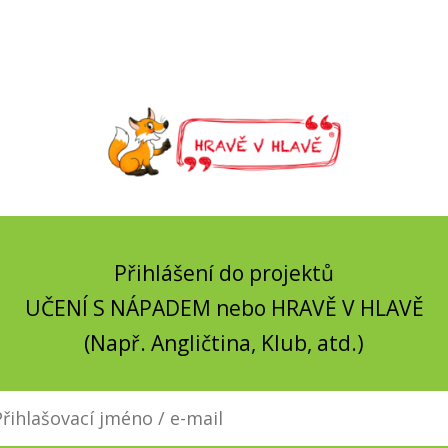
Přihlášení do projektů
UČENÍ S NÁPADEM nebo HRAVĚ V HLAVĚ
(Např. Angličtina, Klub, atd.)