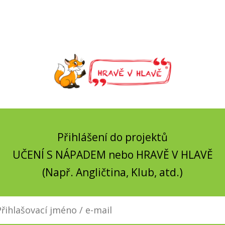
Přihlášení do projektů
UČENÍ S NÁPADEM nebo HRAVĚ V HLAVĚ
(Např. Angličtina, Klub, atd.)