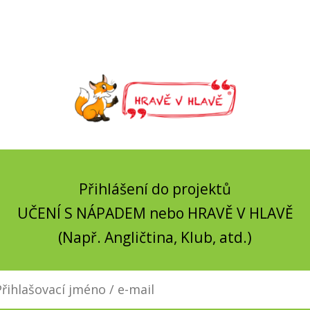
Přihlášení do projektů
UČENÍ S NÁPADEM nebo HRAVĚ V HLAVĚ
(Např. Angličtina, Klub, atd.)