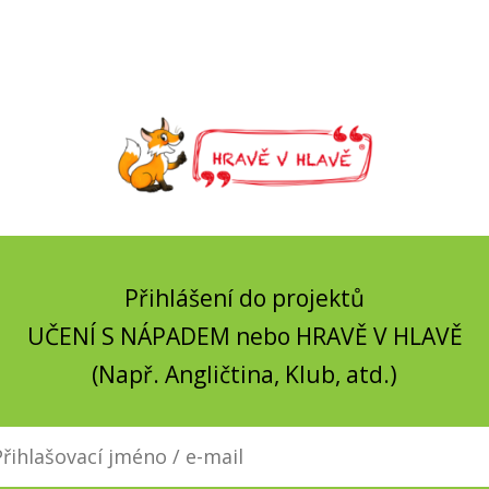
Přihlášení do projektů
UČENÍ S NÁPADEM nebo HRAVĚ V HLAVĚ
(Např. Angličtina, Klub, atd.)