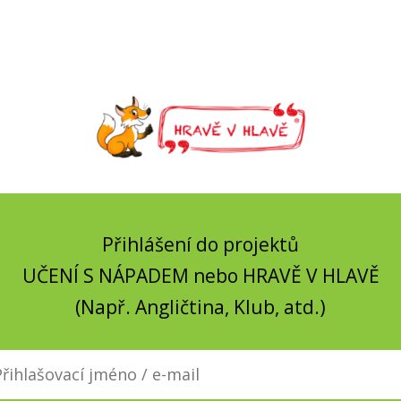
Přihlášení do projektů
UČENÍ S NÁPADEM nebo HRAVĚ V HLAVĚ
(Např. Angličtina, Klub, atd.)