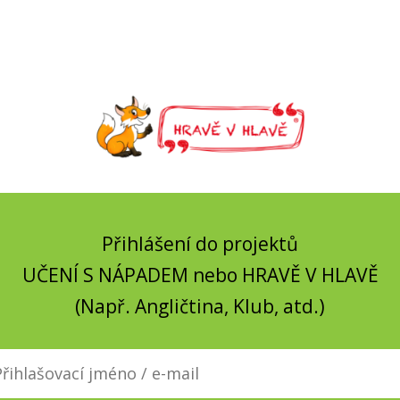
Přihlášení do projektů
UČENÍ S NÁPADEM nebo HRAVĚ V HLAVĚ
(Např. Angličtina, Klub, atd.)