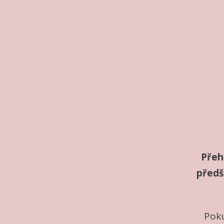
Přeh
předšk
Poku