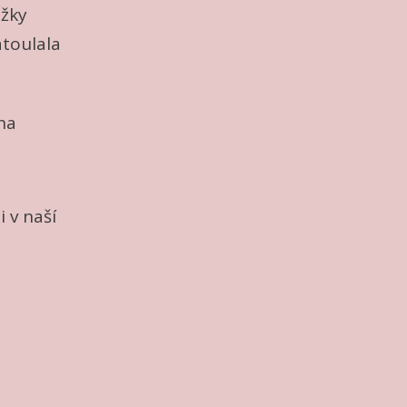
ožky
toulala
 na
i v naší