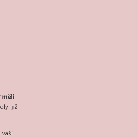
 měli
y, již
 vaší