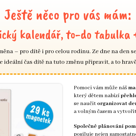
Ještě něco pro vás mám:
cký kalendář, to-do tabulka
měna – pro dítě i pro celou rodinu. Ze dne na den se
je ideální čas dítě na tuto změnu připravit, a to hrav
Pomoci vám může náš
ma
který dětem nabízí
přehl
se naučit
organizovat de
a volným časem a vytvořit
Společné plánování pom
posiluje nejen samostatno