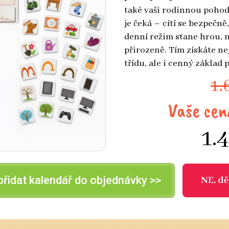
také vaši rodinnou pohodu.
je čeká – cítí se bezpečně,
denní režim stane hrou, n
přirozeně. Tím získáte ne
třídu, ale i cenný základ p
1.
Vaše cen
1.
přidat kalendář do objednávky >>
NE, dě