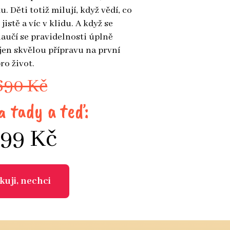
 Děti totiž milují, když vědí, co
 jistě a víc v klidu. A když se
aučí se pravidelnosti úplně
jen skvělou přípravu na první
ro život.
690 Kč
a tady a teď:
499 Kč
kuji, nechci