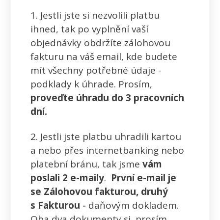
1. Jestli jste si nezvolili platbu
ihned, tak po vyplnění vaší
objednávky obdržíte zálohovou
fakturu na váš email, kde budete
mít všechny potřebné údaje -
podklady k úhrade. Prosím,
proveďte úhradu do 3 pracovních
dní.
2. Jestli jste platbu uhradili kartou
a nebo přes internetbanking nebo
platební bránu, tak jsme
vám
poslali 2 e-maily
.
První e-mail je
se Zálohovou fakturou, druhý
s Fakturou
-
daňovým dokladem.
Oba dva dokumenty si, prosím,