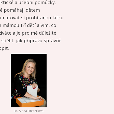
aktické a učební pomůcky,
ré pomáhají dětem
amatovat si probíranou látku.
 mámou tří dětí a vím, co
íváte a je pro mě důležité
sdělit, jak přípravu správně
pit.
Bc. Alena Finsterlová