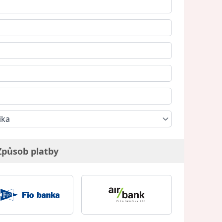
ika
Způsob platby