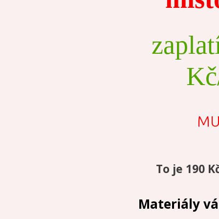
zaplat
Kč/
MU
To je 190 
Materiály v