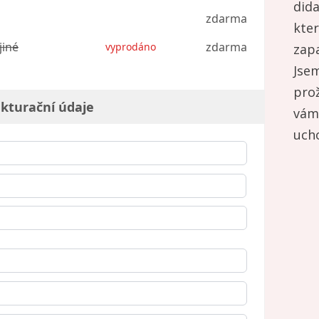
did
zdarma
kte
jiné
zdarma
vyprodáno
zap
Jsem
prož
kturační údaje
vám 
ucho