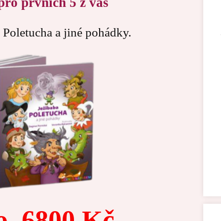
pro prvních 5 z vás
 Poletucha a jiné pohádky.
o
6800 Kč