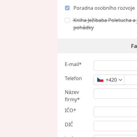
Poradna osobního rozvoje
Kniha Ježibaba Poletucha a 
pohádky
Fa
E-mail*
Telefon
+420
Název
firmy*
IČO*
DIČ