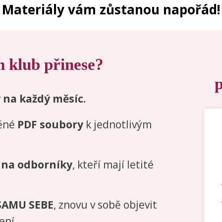
Materiály vám zůstanou napořád!
 klub přinese?
 na každý měsíc.
děné
PDF soubory
k jednotlivým
 na odborníky
, kteří mají letité
SAMU SEBE
, znovu v sobě objevit
ení.