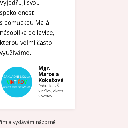
Vyjadřuji svou
spokojenost
s pomůckou Malá
násobilka do lavice,
kterou velmi často
využíváme.
Mgr.
Marcela
Kokešová
ředitelka ZŠ
Vintířov, okres
Sokolov
řím a vydávám názorné