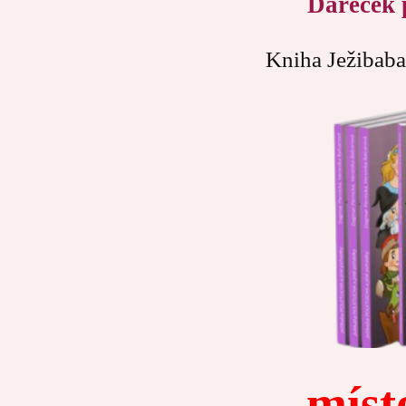
Dáreček 
Kniha Ježibaba
míst