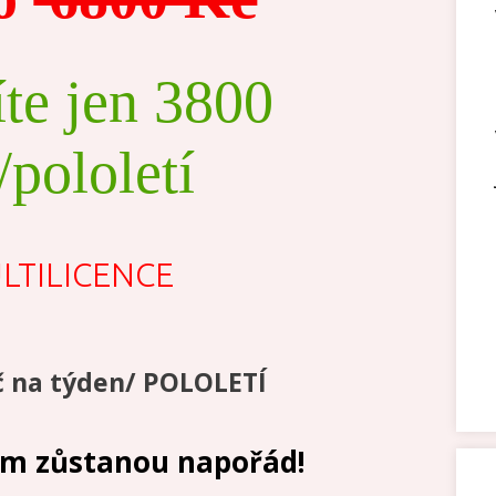
íte jen 3800
pololetí
LTILICENCE
Kč na týden/ POLOLETÍ
ám zůstanou napořád!