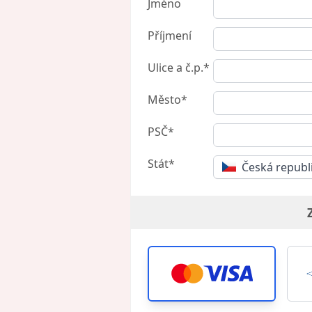
Jméno
Příjmení
Ulice a č.p.*
Město*
PSČ*
Stát*
Česká republ