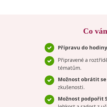
Co vám
Přípravu do hodiny
Připravené a roztří
tématům.
Možnost obrátit se
zkušenosti.
Možnost podpořit 
lehkost a radost z uč