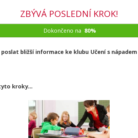
ZBÝVÁ POSLEDNÍ KROK!
Dokončeno na
80%
poslat bližší informace
ke klubu Učení s nápadem
yto kroky...