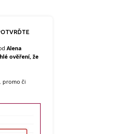
 POTVRĎTE
 od
Alena
hlé ověření, že
, promo či