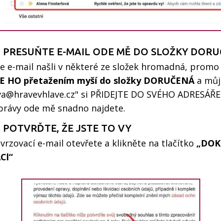
 - PRESUŇTE E-MAIL ODE MĚ DO SLOŽKY DOR
ste e-mail našli v některé ze složek hromadná, promo
 HO přetažením myší do složky DORUČENÁ
a můj
ova@hravevhlave.cz" si PŘIDEJTE DO SVÉHO ADRESÁŘE
právy ode mě snadno najdete.
- POTVRĎTE, ŽE JSTE TO VY
rzovací e-mail otevřete a klikněte na tlačítko
„DOK
Cl“