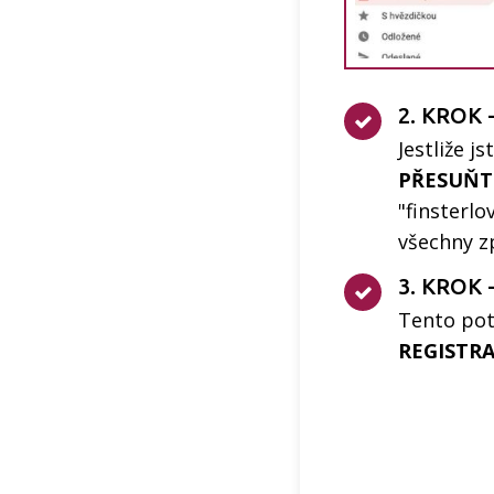
2. KROK
Jestliže j
PŘESUŇTE
"finsterl
všechny z
3. KROK 
Tento potv
REGISTRA