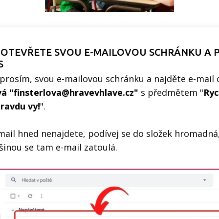
- OTEVŘETE SVOU E-MAILOVOU SCHRÁNKU A
S
 prosím, svou e-mailovou schránku a najděte e-mail
vá "finsterlova@hravevhlave.cz"
s předmětem "
Ryc
pravdu vy!
".
e-mail hned nenajdete, podívej se do složek hromadná
šinou se tam e-mail zatoulá.