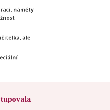
iraci, náměty
žnost
učitelka, ale
eciální
stupovala