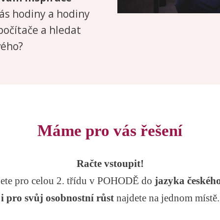
ás hodiny a hodiny
počítače a hledat
vého?
Máme pro vás řešení
Račte vstoupit!
jete pro celou 2. třídu v POHODĚ do
jazyka českéh
i pro svůj osobnostní růst
najdete na jednom místě.