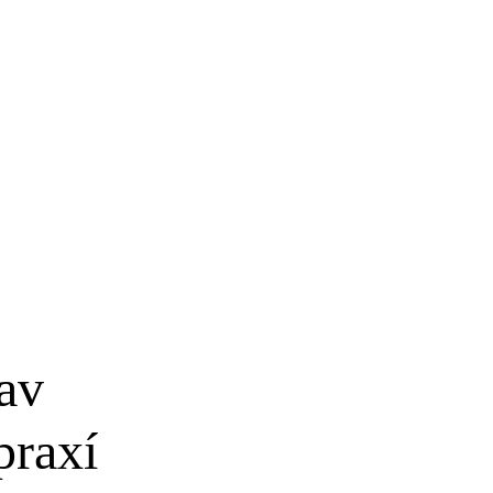
av
praxí