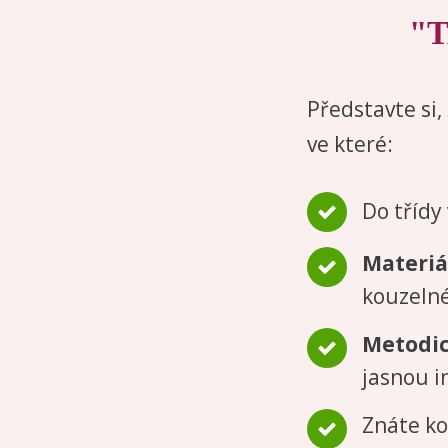
"T
Představte si,
ve které:
Do třídy
Materiá
kouzelné
Metodic
jasnou i
Znáte ko