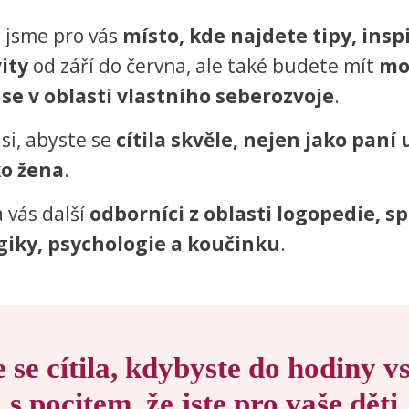
y jsme pro vás
místo, kde najdete tipy, insp
vity
od září do června, ale také budete mít
mo
 se v oblasti vlastního seberozvoje
.
si, abyste se
cítila skvěle, nejen jako paní 
ko žena
.
 vás další
odborníci z oblasti logopedie, sp
iky, psychologie a koučinku
.
 se cítila, kdybyste do hodiny v
s pocitem, že jste pro vaše děti