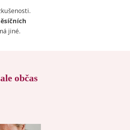
zkušenosti.
měsíčních
má jiné.
 ale občas