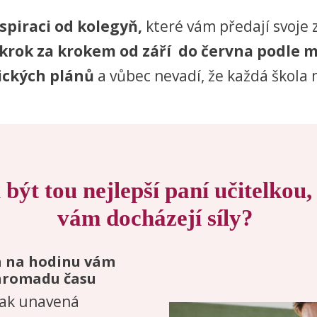
spiraci od kolegyň,
které vám předají svoje 
krok za krokem od září do června podle 
ických plánů
a vůbec nevadí, že každá škola 
i být tou nejlepší paní učitelkou,
vám docházejí síly?
a na hodinu vám
hromadu času
pak unavená