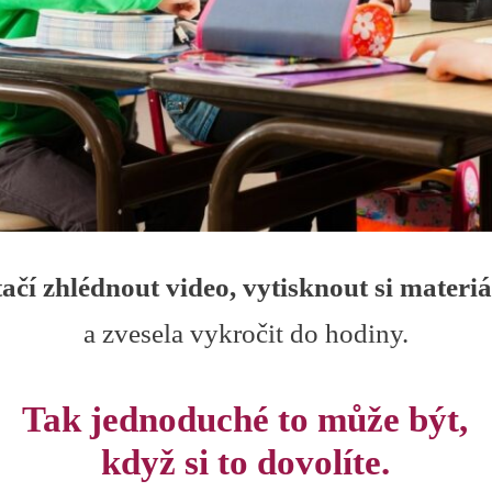
tačí zhlédnout video, vytisknout si materiá
a zvesela vykročit do hodiny.
Tak jednoduché to může být,
když si to dovolíte.