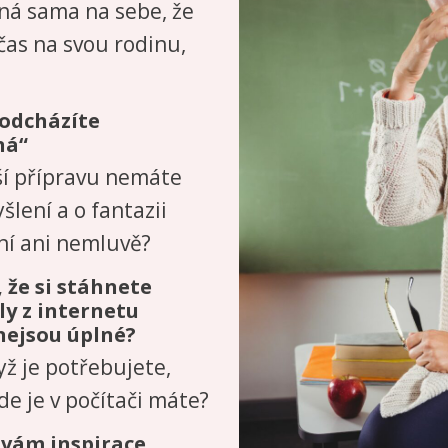
ná sama na sebe, že
as na svou rodinu,
 odcházíte
ná“
ší přípravu nemáte
šlení a o fantazii
ní ani nemluvě?
, že si stáhnete
y z internetu
nejsou úplné?
ž je potřebujete,
de je v počítači máte?
 vám inspirace