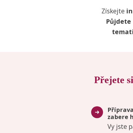
Získejte
in
Půjdete 
temat
Přejete s
Příprav
zabere 
Vy jste 