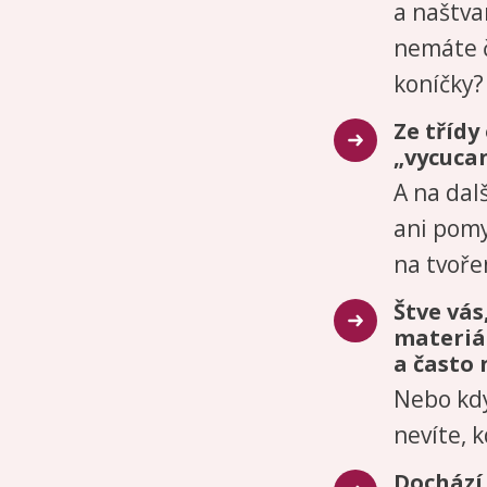
a naštva
nemáte č
koníčky?
Ze třídy
„vycuca
A na dal
ani pomy
na tvoře
Štve vás
materiál
a často 
Nebo kdy
nevíte, k
Dochází