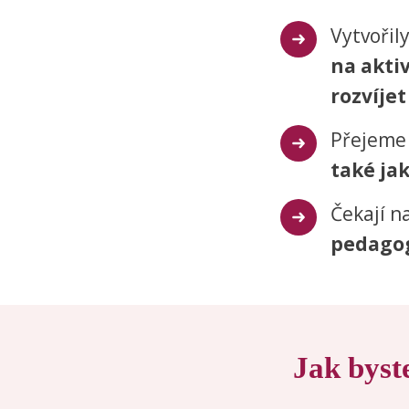
Vytvořil
na akti
rozvíjet
Přejeme 
také ja
Čekají na
pedagog
Jak byste