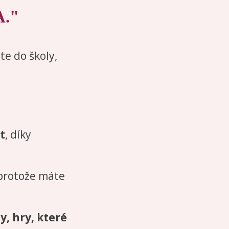
."
te do školy,
t
, díky
 protože máte
y, hry, které