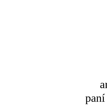
an
paní