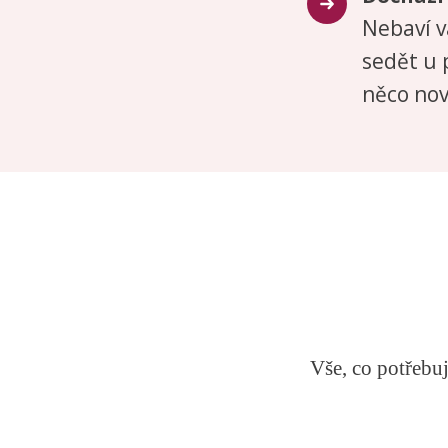
Nebaví v
sedět u 
něco no
Vše, co potřebu