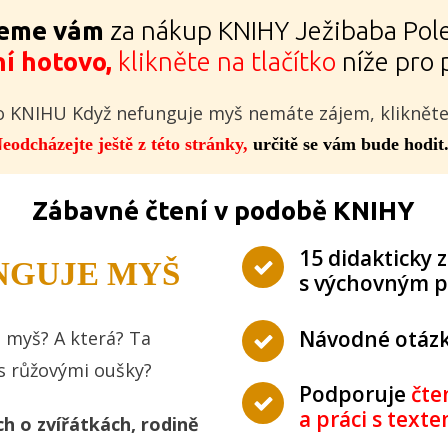
jeme vám
za nákup KNIHY Ježibaba Pol
ní hotovo,
klikněte na tlačítko
níže pro 
e o KNIHU Když nefunguje myš nemáte zájem, klikněte
eodcházejte ještě z této stránky,
určitě se vám bude hodit.
Zábavné čtení v podobě KNIHY
15 didakticky
NGUJE MYŠ
s výchovným p
Návodné otáz
 myš? A která? Ta
s růžovými oušky?
Podporuje
čte
a práci s text
ch o zvířátkách, rodině