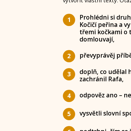
vytvořit vlastní texty. O
Prohlédni si dru
1
Kočičí peřina a v
třemi kočkami o t
domlouvají,
převyprávěj příb
2
doplň, co udělal
3
zachránil Rafa,
odpověz ano – ne
4
vysvětli slovní sp
5