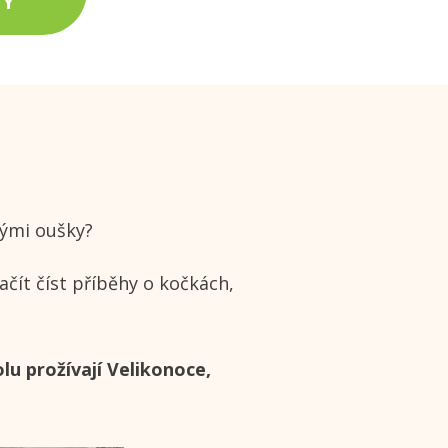
HY
vými oušky?
ačít číst příběhy o kočkách,
olu prožívají Velikonoce,