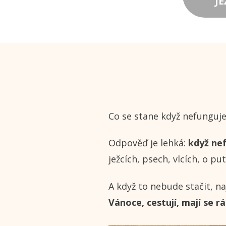
J
Co se stane když nefunguje
Odpověď je lehká:
když ne
ježcích, psech, vlcích, o p
A když to nebude stačit, na
Vánoce, cestují, mají se rá