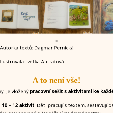
Autorka textů: Dagmar Pernická
Ilustrovala: Ivetka Autratová
A to není vše!
hy je vložený
pracovní sešit s aktivitami ke kaž
10 – 12 aktivit
. Děti pracují s textem, sestavují