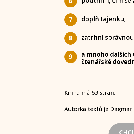
podtrhni, čím se ž
6
doplň tajenku,
7
zatrhni správno
8
a mnoho dalších 
9
čtenářské dovedno
Kniha má 63 stran.
Autorka textů je Dagmar P
CHCI