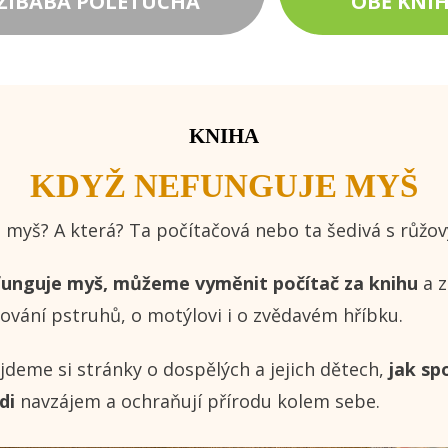
EŽIBABA POLETUCHA
OBĚ KNI
KNIHA
KDYŽ NEFUNGUJE MYŠ
 myš? A která? Ta počítačová nebo ta šedivá s růžo
funguje myš, můžeme vyměnit počítač za knihu
a z
utování pstruhů, o motýlovi i o zvědavém hříbku.
jdeme si stránky o dospělých a jejich dětech,
jak sp
di
navzájem a ochraňují přírodu kolem sebe.