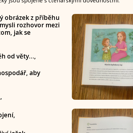
tázky jsou spojené s čtenářskými dovednostmi.
hý obrázek z příběhu
ymysli rozhovor mezi
om, jak se
ěh od věty…,
 hospodář, aby
,
ojení,