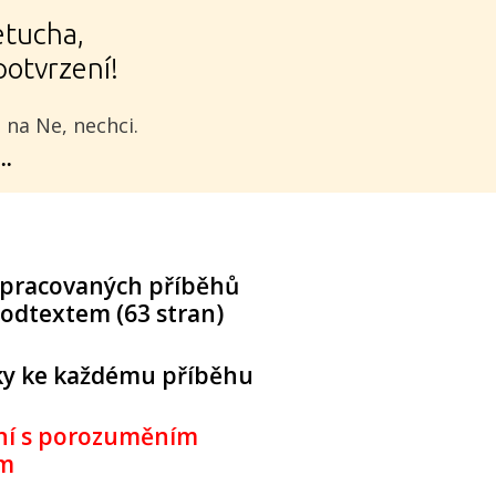
etucha,
potvrzení!
 na Ne, nechci.
..
 zpracovaných příběhů
odtextem (63 stran)
ky ke každému příběhu
ní s porozuměním
em