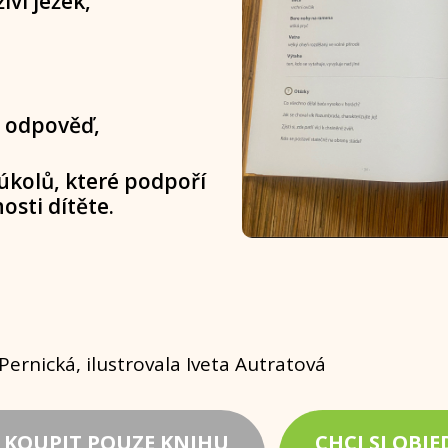
iví ježek,
u odpověď,
úkolů, které podpoří
sti dítěte.
ernická, ilustrovala Iveta Autratová
 KOUPIT POUZE KNIHU
CHCI SI OBJ