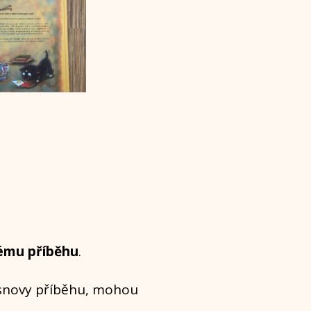
dému příběhu
.
 osnovy příběhu, mohou