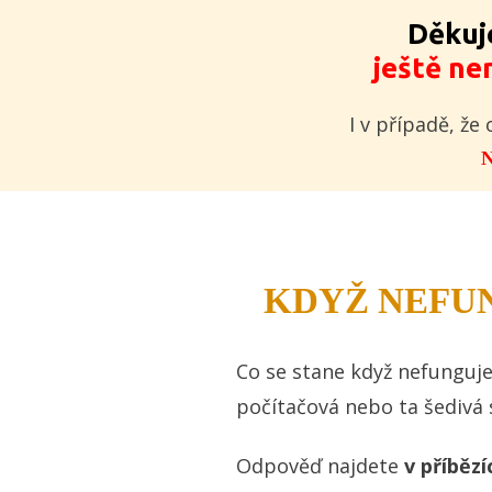
Děku
ještě ne
I v případě, ž
N
KDYŽ NEFU
Co se stane když nefunguje
počítačová nebo ta šedivá 
Odpověď najdete
v příbězí