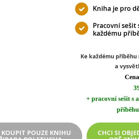
Kniha je pro dět
Pracovní sešit 
každému příb
Ke každému příběhu 
a vysvět
Cena
3
+ pracovní sešit s
příbě
 KOUPIT POUZE KNIHU
CHCI SI OBJ