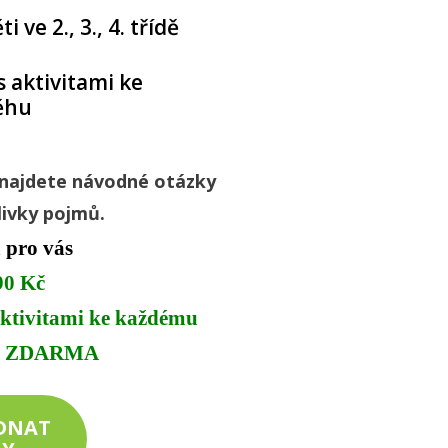
i ve 2., 3., 4. třídě
s aktivitami ke
ěhu
najdete návodné otázky
livky pojmů.
 pro vás
90 Kč
 aktivitami ke každému
hu ZDARMA
EDNAT