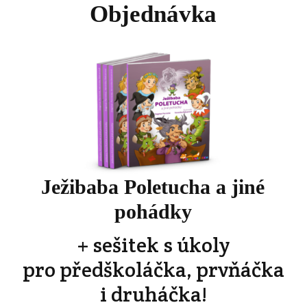
Objednávka
Ježibaba Poletucha a jiné
pohádky
+ sešitek s úkoly
pro předškoláčka, prvňáčka
i druháčka!