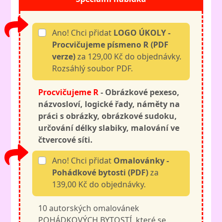
Ano! Chci přidat
LOGO ÚKOLY -
Procvičujeme písmeno R (PDF
verze)
za 129,00 Kč do objednávky.
Rozsáhlý soubor PDF.
Procvičujeme R
- Obrázkové pexeso,
názvosloví, l
ogické řady, náměty na
práci s obrázky,
obrázkové sudoku,
určování délky slabiky, malování ve
čtvercové síti.
Ano! Chci přidat
Omalovánky -
Pohádkové bytosti (PDF)
za
139,00 Kč do objednávky.
10 autorských omalovánek
POHÁDKOVÝCH BYTOSTÍ, které se