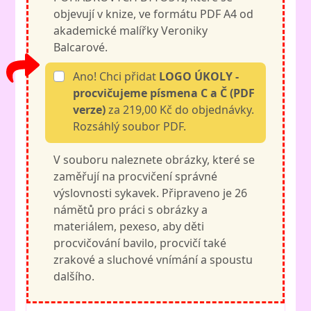
objevují v knize, ve formátu PDF A4 od
akademické malířky Veroniky
Balcarové.
Ano! Chci přidat
LOGO ÚKOLY -
procvičujeme písmena C a Č (PDF
verze)
za 219,00 Kč do objednávky.
Rozsáhlý soubor PDF.
V souboru naleznete obrázky, které se
zaměřují na procvičení správné
výslovnosti sykavek. Připraveno je 26
námětů pro práci s obrázky a
materiálem, pexeso, aby děti
procvičování bavilo, procvičí také
zrakové a sluchové vnímání a spoustu
dalšího.