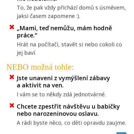
To, že pak vždy přichází domů s úsměvem,
jaksi časem zapomene :).
„Mami, teď nemůžu, mám hodně
práce.“
Hrát na počítači, stavět si nebo cokoli co
jej baví.
NEBO možná tohle:
Jste unaveni z vymýšlení zábavy
a aktivit na ven.
I vám se to někdy zdá jednotvárné.
Chcete zpestřit návštěvu u babičky
nebo narozeninovou oslavu.
A rádi byste něco, co děti opravdu zaujme.