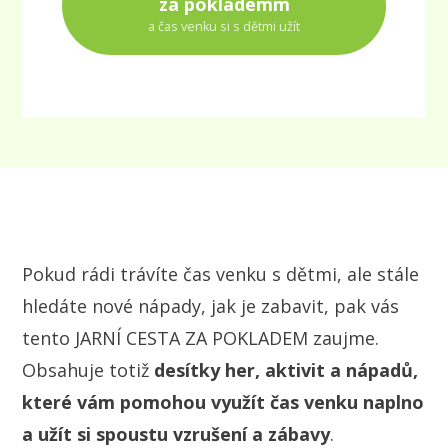
za poklademm
a čas venku si s dětmi užít
Pokud rádi trávíte čas venku s dětmi, ale stále
hledáte nové nápady, jak je zabavit, pak vás
tento JARNÍ CESTA ZA POKLADEM zaujme.
Obsahuje totiž
desítky her, aktivit a nápadů,
které vám pomohou využít čas venku naplno
a užít si spoustu vzrušení a zábavy
.