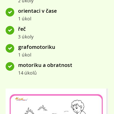
2 úkoly
orientaci v čase
1 úkol
řeč
3 úkoly
grafomotoriku
1 úkol
motoriku a obratnost
14 úkolů