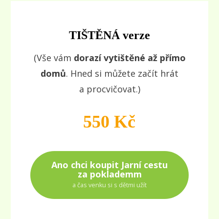
TIŠTĚNÁ verze
(Vše vám
dorazí vytištěné až přímo
domů
. Hned si můžete začít hrát
a procvičovat.)
550 Kč
Ano chci koupit Jarní cestu
za poklademm
a čas venku si s dětmi užít