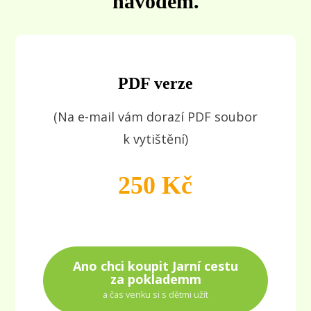
návodem.
PDF verze
(Na e-mail vám dorazí PDF soubor
k vytištění)
250 Kč
Ano chci koupit Jarní cestu
za poklademm
a čas venku si s dětmi užít