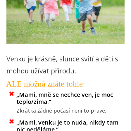
Venku je krásně, slunce svítí a děti si
mohou užívat přírodu.
ALE možná znáte tohle:
„Mami, mně se nechce ven, je moc
teplo/zima.“
Zkrátka žádné počasí není to pravé.
„Mami, venku je to nuda, nikdy tam
nic neděláme.“