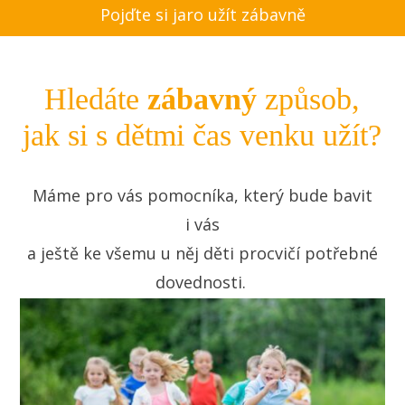
Pojďte si jaro užít zábavně
Hledáte
zábavný
způsob,
jak si s dětmi čas venku užít?
Máme pro vás pomocníka, který bude bavit
i vás
a ještě ke všemu u něj děti procvičí potřebné
dovednosti.