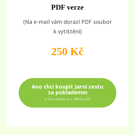
PDF verze
(Na e-mail vám dorazí PDF soubor
k vytištění)
250 Kč
Ano chci koupit Jarní cestu
za poklademm
a čas venku si s dětmi užít