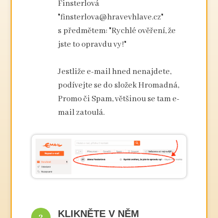
Finsterlová
"finsterlova@hravevhlave.cz"
s předmětem: "Rychlé ověření, že
jste to opravdu vy!"
Jestliže e-mail hned nenajdete,
podívejte se do složek Hromadná,
Promo či Spam, většinou se tam e-
mail zatoulá.
KLIKNĚTE V NĚM
2