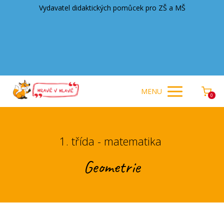
Vydavatel didaktických pomůcek pro ZŠ a MŠ
MENU
0
1. třída - matematika
Geometrie