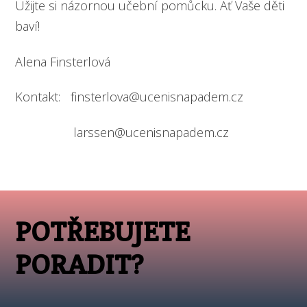
Užijte si názornou učební pomůcku. Ať Vaše děti
baví!
Alena Finsterlová
Kontakt: finsterlova@ucenisnapadem.cz
larssen@ucenisnapadem.cz
POTŘEBUJETE
PORADIT?