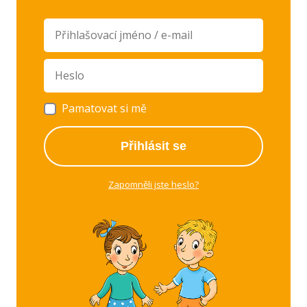
Pamatovat si mě
Přihlásit se
Zapomněli jste heslo?