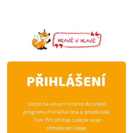
PŘIHLÁŠENÍ
Vítejte na vstupní stránce do online
programu Prvňačka Ema a předškolák
Tom. Pro přístup zadejte svoje
přihlašovací ůdaje.