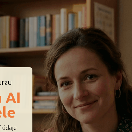
urzu
 AI
ele
í údaje